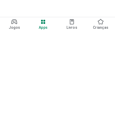
Jogos
Apps
Livros
Crianças
Google Play
Play Pass
Pontos do Play Points
Vales-presente
Resgatar
Política de reembolso