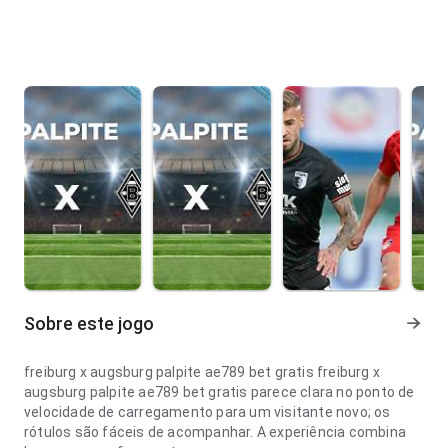
Sobre este jogo
freiburg x augsburg palpite ae789 bet gratis freiburg x
augsburg palpite ae789 bet gratis parece clara no ponto de
velocidade de carregamento para um visitante novo; os
rótulos são fáceis de acompanhar. A experiência combina