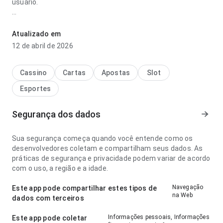
usuário.
fulltbet alemanha x franca palpite é seguro parece fluida no
ponto de fluxo de navegação em uma consulta rápida; a
Atualizado em
página parece completa sem ficar pesada. Ajuda quem quer
12 de abril de 2026
decidir rapidamente se vale instalar.
Cassino
Cartas
Apostas
Slot
Esportes
Segurança dos dados
Sua segurança começa quando você entende como os
desenvolvedores coletam e compartilham seus dados. As
práticas de segurança e privacidade podem variar de acordo
com o uso, a região e a idade.
Navegação
Este app pode compartilhar estes tipos de
na Web
dados com terceiros
Informações pessoais, Informações
Este app pode coletar