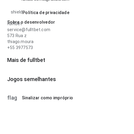
shield
Política de privacidade
Sobre o desenvolvedor
fulltbet
service@fulltbet.com
573 Rua z
thiago.moura
+55 3977573
Mais de fulltbet
Jogos semelhantes
flag
Sinalizar como impróprio