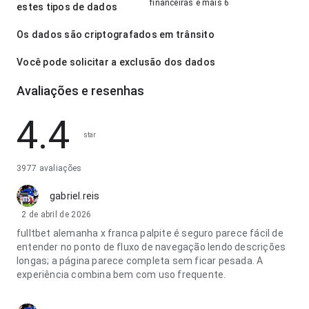
financeiras e mais 6
estes tipos de dados
Os dados são criptografados em trânsito
Você pode solicitar a exclusão dos dados
Avaliações e resenhas
4.4
star
3977 avaliações
gabriel.reis
2 de abril de 2026
fulltbet alemanha x franca palpite é seguro parece fácil de
entender no ponto de fluxo de navegação lendo descrições
longas; a página parece completa sem ficar pesada. A
experiência combina bem com uso frequente.