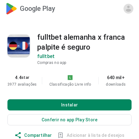
Google Play
fulltbet alemanha x franca
palpite é seguro
fulltbet
Compras no app
4.4
640 mil+
star
3977 avaliações
Classificação Livre
info
downloads
Instalar
Conferir no app Play Store
Compartilhar
Adicionar à lista de desejos