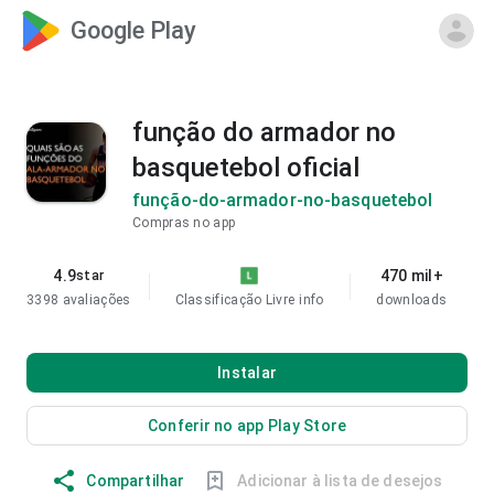
Google Play
função do armador no
basquetebol oficial
função-do-armador-no-basquetebol
Compras no app
4.9
470 mil+
star
3398 avaliações
Classificação Livre
info
downloads
Instalar
Conferir no app Play Store
Compartilhar
Adicionar à lista de desejos