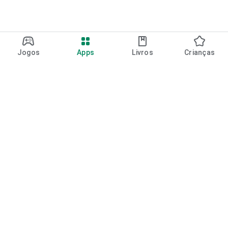
Jogos
Apps
Livros
Crianças
Google Play
Play Pass
Pontos do Play Points
Vales-presente
Resgatar
Política de reembolso