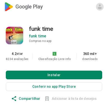
Google Play
funk time
funk time
Compras no app
4.2
360 mil+
star
8234 avaliações
Classificação Livre
info
downloads
Instalar
Conferir no app Play Store
Compartilhar
Adicionar à lista de desejos