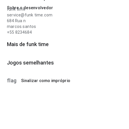
Sobre o desenvolvedor
funk time
service@funk time.com
684 Rua n
marcos.santos
+55 8234684
Mais de funk time
Jogos semelhantes
flag
Sinalizar como impróprio