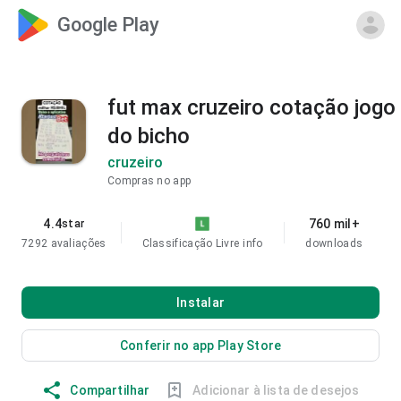
Google Play
fut max cruzeiro cotação jogo
do bicho
cruzeiro
Compras no app
4.4
760 mil+
star
7292 avaliações
Classificação Livre
info
downloads
Instalar
Conferir no app Play Store
Compartilhar
Adicionar à lista de desejos