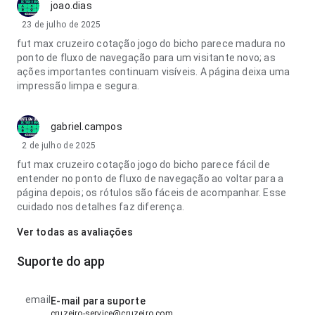
joao.dias
23 de julho de 2025
fut max cruzeiro cotação jogo do bicho parece madura no
ponto de fluxo de navegação para um visitante novo; as
ações importantes continuam visíveis. A página deixa uma
impressão limpa e segura.
gabriel.campos
2 de julho de 2025
fut max cruzeiro cotação jogo do bicho parece fácil de
entender no ponto de fluxo de navegação ao voltar para a
página depois; os rótulos são fáceis de acompanhar. Esse
cuidado nos detalhes faz diferença.
Ver todas as avaliações
Suporte do app
email
E-mail para suporte
cruzeiro-service@cruzeiro.com