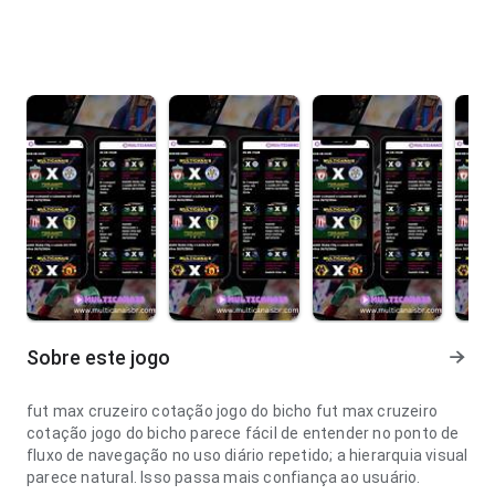
Sobre este jogo
fut max cruzeiro cotação jogo do bicho fut max cruzeiro
cotação jogo do bicho parece fácil de entender no ponto de
fluxo de navegação no uso diário repetido; a hierarquia visual
parece natural. Isso passa mais confiança ao usuário.