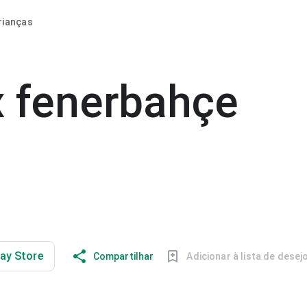
rianças
x fenerbahçe
lay Store
Compartilhar
Adicionar à lista de desej