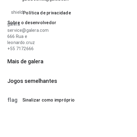
shield
Política de privacidade
Sobre o desenvolvedor
galera
service@galera.com
666 Rua e
leonardo.cruz
+55 7172666
Mais de galera
Jogos semelhantes
flag
Sinalizar como impróprio