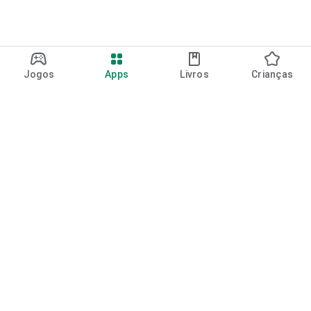
Jogos
Apps
Livros
Crianças
Google Play
Play Pass
Pontos do Play Points
Vales-presente
Resgatar
Política de reembolso