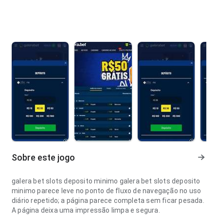
Sobre este jogo
galera bet slots deposito minimo galera bet slots deposito
minimo parece leve no ponto de fluxo de navegação no uso
diário repetido; a página parece completa sem ficar pesada.
A página deixa uma impressão limpa e segura.