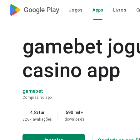
Google Play
Jogos
Apps
Livros
C
gamebet jog
casino app
gamebet
Compras no app
4.8
590 mil+
star
8267 avaliações
downloads