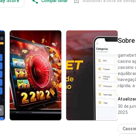
lay Store
Compartilhar
Adicionar à lista de desej
Sobre 
gamebet 
casino a
cassino 
equilibra
navegaç
rápida; a
das info
experiên
Atualiz
uso freq
30 de ju
2025
gamebet 
casino a
ponto de
Cassi
carregam