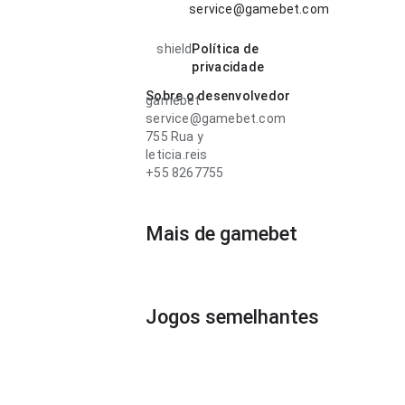
service@gamebet.com
shield
Política de
privacidade
Sobre o desenvolvedor
gamebet
service@gamebet.com
755 Rua y
leticia.reis
+55 8267755
Mais de gamebet
Jogos semelhantes