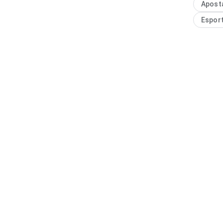
Apost
Esse cui
diferenç
Espor