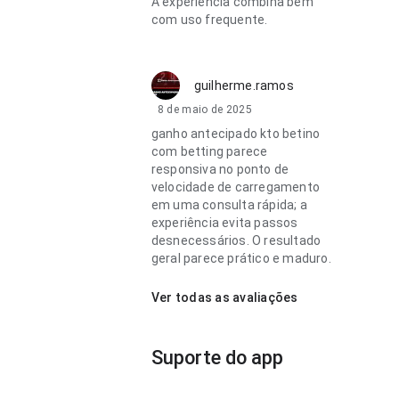
A experiência combina bem
com uso frequente.
guilherme.ramos
8 de maio de 2025
ganho antecipado kto betino
com betting parece
responsiva no ponto de
velocidade de carregamento
em uma consulta rápida; a
experiência evita passos
desnecessários. O resultado
geral parece prático e maduro.
Ver todas as avaliações
Suporte do app