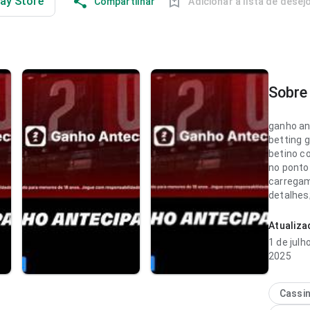
lay Store
Compartilhar
Adicionar à lista de desej
Sobre 
ganho an
betting 
betino c
no ponto
carregam
detalhes
carregad
bem com 
Atualiz
1 de julh
ganho an
2025
betting 
de veloc
em uma t
Cassi
importan