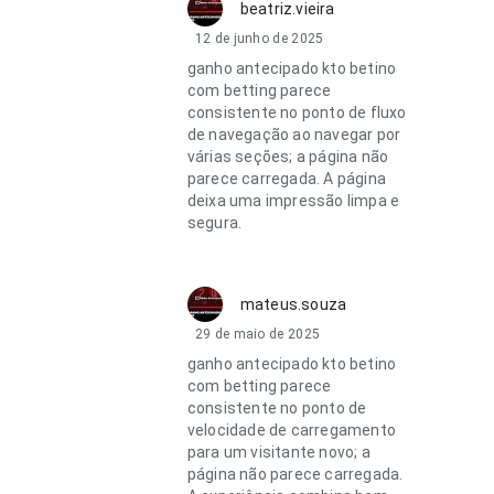
beatriz.vieira
12 de junho de 2025
ganho antecipado kto betino
com betting parece
consistente no ponto de fluxo
de navegação ao navegar por
várias seções; a página não
parece carregada. A página
deixa uma impressão limpa e
segura.
mateus.souza
29 de maio de 2025
ganho antecipado kto betino
com betting parece
consistente no ponto de
velocidade de carregamento
para um visitante novo; a
página não parece carregada.