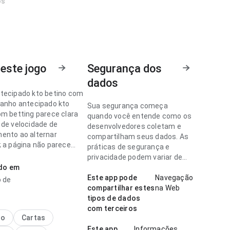
os
este jogo
Segurança dos
dados
tecipado kto betino com
ganho antecipado kto
Sua segurança começa
om betting parece clara
quando você entende como os
 de velocidade de
desenvolvedores coletam e
ento ao alternar
compartilham seus dados. As
; a página não parece
práticas de segurança e
a. A experiência combina
privacidade podem variar de
uso frequente.
ado em
acordo com o uso, a região e a
idade.
Este app pode
Navegação
o de
tecipado kto betino com
compartilhar estes
na Web
parece confiável no ponto
tipos de dados
idade de carregamento
com terceiros
ela menor; as ações
no
Cartas
tes continuam visíveis.
Este app
Informações