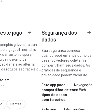
os
este jogo
Segurança dos
dados
emphis grizzlies x san
spurs gbgbet memphis
Sua segurança começa
 x san antonio spurs
quando você entende como os
luida no ponto de
desenvolvedores coletam e
ão da tela ao alternar
compartilham seus dados. As
 os rótulos são fáceis de
práticas de segurança e
ar. A página deixa uma
privacidade podem variar de
o limpa e segura.
ado em
acordo com o uso, a região e a
idade.
Este app pode
Navegação
l de
emphis grizzlies x san
compartilhar estes
na Web
spurs parece consistente
tipos de dados
 de fluxo de navegação
com terceiros
scrições longas; o
no
Cartas
é fácil de examinar. A
Este app
Informações