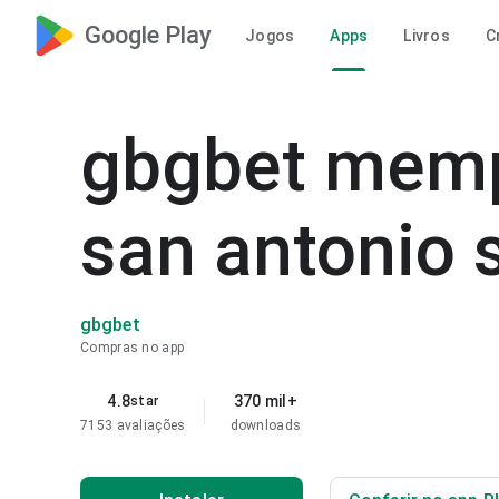
Google Play
Jogos
Apps
Livros
C
gbgbet memph
san antonio 
gbgbet
Compras no app
4.8
370 mil+
star
7153 avaliações
downloads