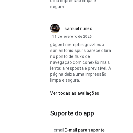
uma impressão limpa e
segura.
samuel.nunes
11 de fevereiro de 2026
gbgbet memphis grizzlies x
san antonio spurs parece clara
no ponto de fluxo de
navegação com conexão mais
lenta; a resposta é previsível. A
página deixa uma impressão
limpa e segura.
Ver todas as avaliações
Suporte do app
email
E-mail para suporte