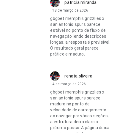
patricia.miranda
18 de março de 2026
gbgbet memphis grizzlies x
san antonio spurs parece
estável no ponto de fluxo de
navegação lendo descrições
longas; a resposta é previsível.
O resultado geral parece
prático e maduro.
renata.oliveira
4 de março de 2026
gbgbet memphis grizzlies x
san antonio spurs parece
madura no ponto de
velocidade de carregamento
ao navegar por várias seções;
a estrutura deixa claro o
próximo passo. A página deixa