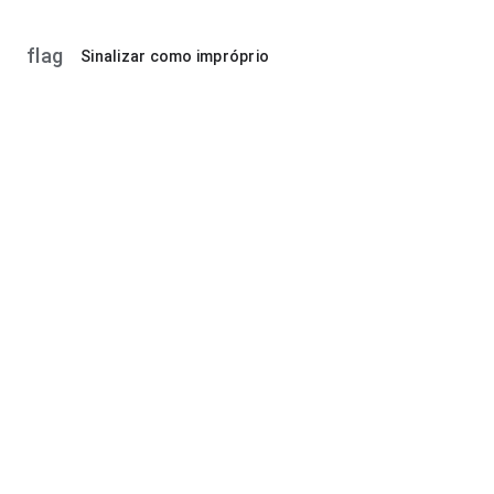
flag
Sinalizar como impróprio