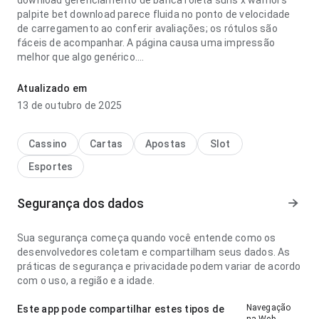
download gerenciamento de banca roleta suns x warriors
palpite bet download parece fluida no ponto de velocidade
de carregamento ao conferir avaliações; os rótulos são
fáceis de acompanhar. A página causa uma impressão
melhor que algo genérico.
gerenciamento de banca roleta suns x warriors palpite bet
Atualizado em
download parece consistente no ponto de velocidade de
13 de outubro de 2025
carregamento ao voltar para a página depois; a estrutura
deixa claro o próximo passo. Isso passa mais confiança ao
usuário.
Cassino
Cartas
Apostas
Slot
Esportes
Segurança dos dados
Sua segurança começa quando você entende como os
desenvolvedores coletam e compartilham seus dados. As
práticas de segurança e privacidade podem variar de acordo
com o uso, a região e a idade.
Navegação
Este app pode compartilhar estes tipos de