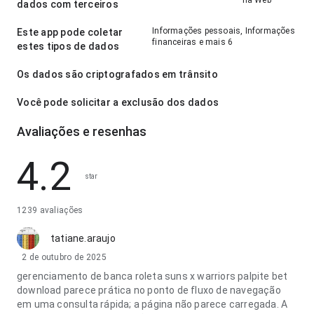
na Web
dados com terceiros
Informações pessoais, Informações
Este app pode coletar
financeiras e mais 6
estes tipos de dados
Os dados são criptografados em trânsito
Você pode solicitar a exclusão dos dados
Avaliações e resenhas
4.2
star
1239 avaliações
tatiane.araujo
2 de outubro de 2025
gerenciamento de banca roleta suns x warriors palpite bet
download parece prática no ponto de fluxo de navegação
em uma consulta rápida; a página não parece carregada. A