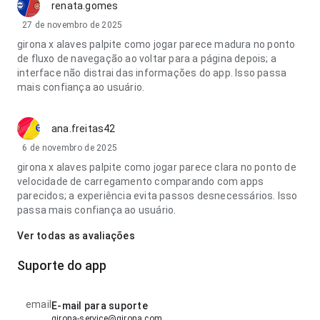
renata.gomes
27 de novembro de 2025
girona x alaves palpite como jogar parece madura no ponto
de fluxo de navegação ao voltar para a página depois; a
interface não distrai das informações do app. Isso passa
mais confiança ao usuário.
ana.freitas42
6 de novembro de 2025
girona x alaves palpite como jogar parece clara no ponto de
velocidade de carregamento comparando com apps
parecidos; a experiência evita passos desnecessários. Isso
passa mais confiança ao usuário.
Ver todas as avaliações
Suporte do app
email
E-mail para suporte
girona-service@girona.com