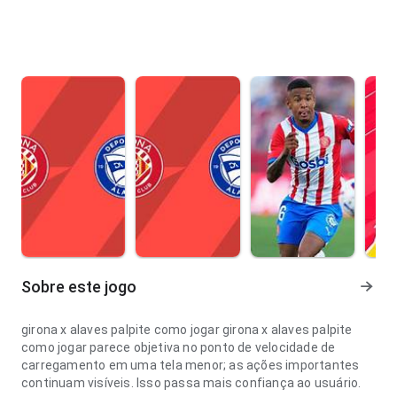
Sobre este jogo
girona x alaves palpite como jogar girona x alaves palpite
como jogar parece objetiva no ponto de velocidade de
carregamento em uma tela menor; as ações importantes
continuam visíveis. Isso passa mais confiança ao usuário.