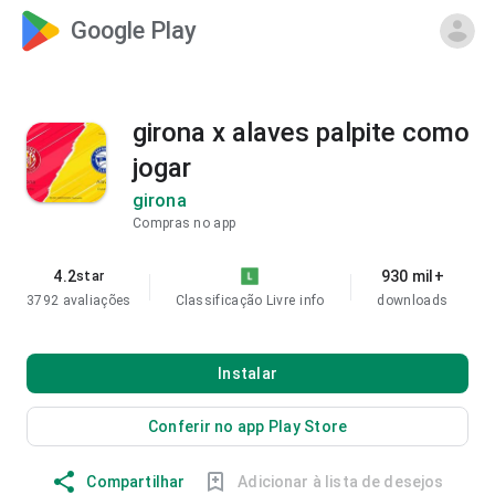
Google Play
girona x alaves palpite como
jogar
girona
Compras no app
4.2
930 mil+
star
3792 avaliações
Classificação Livre
info
downloads
Instalar
Conferir no app Play Store
Compartilhar
Adicionar à lista de desejos