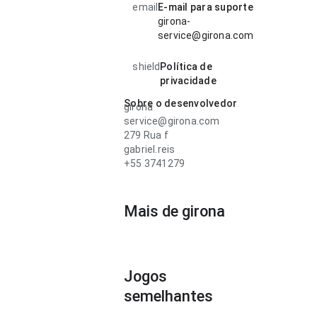
email
E-mail para suporte
girona-
service@girona.com
shield
Política de
privacidade
Sobre o desenvolvedor
girona
service@girona.com
279 Rua f
gabriel.reis
+55 3741279
Mais de girona
Jogos
semelhantes