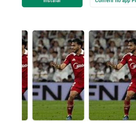
Instalar
Conferir no app P