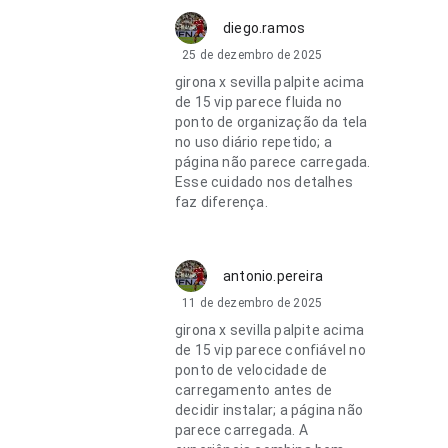
diego.ramos
25 de dezembro de 2025
girona x sevilla palpite acima
de 15 vip parece fluida no
ponto de organização da tela
no uso diário repetido; a
página não parece carregada.
Esse cuidado nos detalhes
faz diferença.
antonio.pereira
11 de dezembro de 2025
girona x sevilla palpite acima
de 15 vip parece confiável no
ponto de velocidade de
carregamento antes de
decidir instalar; a página não
parece carregada. A