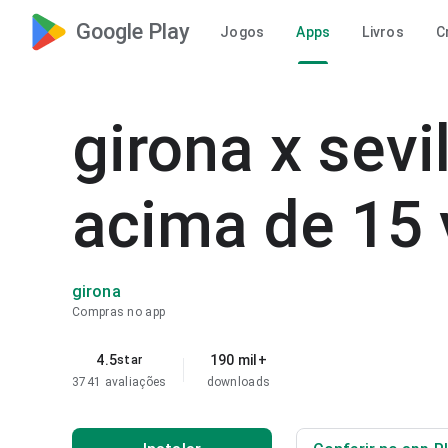
Google Play
Jogos
Apps
Livros
C
girona x sevil
acima de 15 
girona
Compras no app
4.5
190 mil+
star
3741 avaliações
downloads