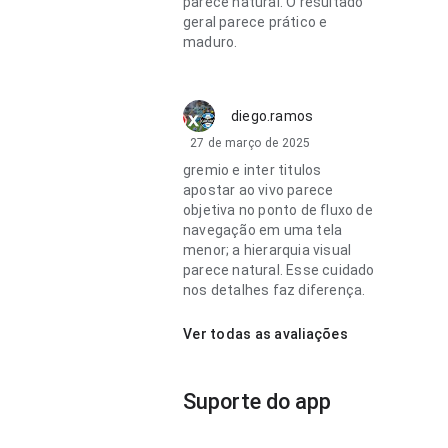
parece natural. O resultado
geral parece prático e
maduro.
diego.ramos
27 de março de 2025
gremio e inter titulos
apostar ao vivo parece
objetiva no ponto de fluxo de
navegação em uma tela
menor; a hierarquia visual
parece natural. Esse cuidado
nos detalhes faz diferença.
Ver todas as avaliações
Suporte do app