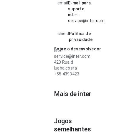
email
E-mail para
suporte
inter-
service@inter.com
shield
Política de
privacidade
Sobre o desenvolvedor
inter
service@inter.com
423 Rua d
luana.costa
+55 4393423
Mais de inter
Jogos
semelhantes