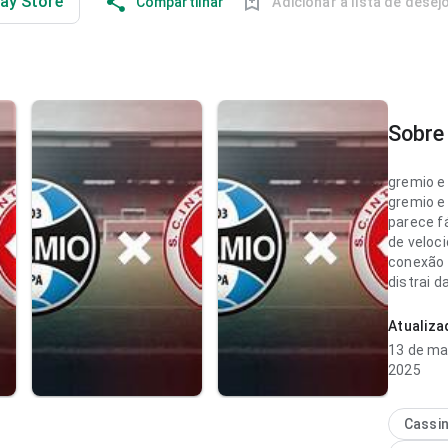
lay Store
Compartilhar
Adicionar à lista de desej
Sobre 
gremio e 
gremio e 
parece f
de veloc
conexão 
distrai 
resultado
maduro.
Atualiz
13 de ma
gremio e 
2025
parece eq
de naveg
longas; a
Cassi
informaç