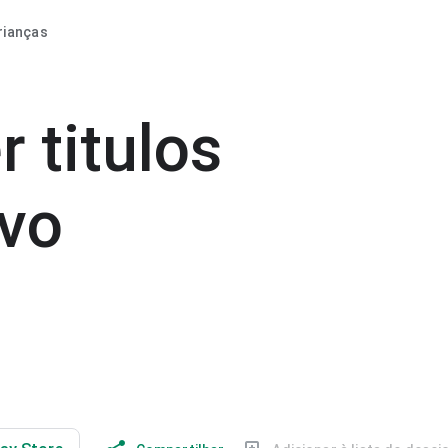
rianças
r titulos
ivo