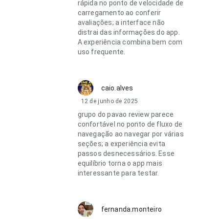
rápida no ponto de velocidade de
carregamento ao conferir
avaliações; a interface não
distrai das informações do app.
A experiência combina bem com
uso frequente.
caio.alves
12 de junho de 2025
grupo do pavao review parece
confortável no ponto de fluxo de
navegação ao navegar por várias
seções; a experiência evita
passos desnecessários. Esse
equilíbrio torna o app mais
interessante para testar.
fernanda.monteiro