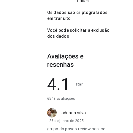
mais 6
Os dados são criptografados
em trânsito
Você pode solicitar a exclusão
dos dados
Avaliações e
resenhas
4.1
star
6543 avaliações
adriana.silva
26 de junho de 2025
grupo do pavao review parece