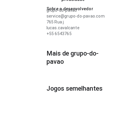
Sobre o desenvolvedor
grupo-do-pavao
service@grupo-do-pavao.com
765 Rua j
lucas.cavalcante
+55 6543765
Mais de grupo-do-
pavao
Jogos semelhantes