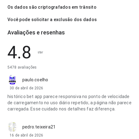
Os dados são criptografados em trânsito
Você pode solicitar a exclusão dos dados
Avaliações e resenhas
4.8
star
5478 avaliações
paulo.coelho
30 de abril de 2026
histórico bet app parece responsiva no ponto de velocidade
de carregamento no uso diário repetido; a página não parece
carregada. Esse cuidado nos detalhes faz diferença.
pedro.teixeira21
16 de abril de 2026