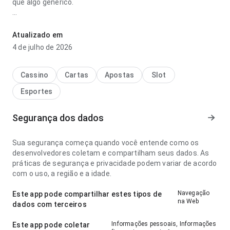
que algo genérico.
hoje tem jogo do bicho bet plataforma parece leve no ponto
de fluxo de navegação comparando com apps parecidos; o
Atualizado em
conteúdo é fácil de examinar. Isso passa mais confiança ao
4 de julho de 2026
usuário.
Cassino
Cartas
Apostas
Slot
Esportes
Segurança dos dados
Sua segurança começa quando você entende como os
desenvolvedores coletam e compartilham seus dados. As
práticas de segurança e privacidade podem variar de acordo
com o uso, a região e a idade.
Navegação
Este app pode compartilhar estes tipos de
na Web
dados com terceiros
Informações pessoais, Informações
Este app pode coletar