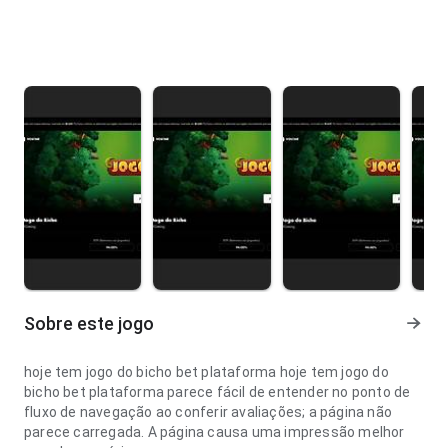
Sobre este jogo
hoje tem jogo do bicho bet plataforma hoje tem jogo do
bicho bet plataforma parece fácil de entender no ponto de
fluxo de navegação ao conferir avaliações; a página não
parece carregada. A página causa uma impressão melhor