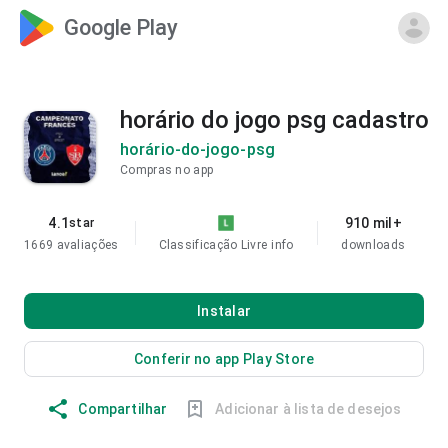
Google Play
horário do jogo psg cadastro
horário-do-jogo-psg
Compras no app
4.1
910 mil+
star
1669 avaliações
Classificação Livre
info
downloads
Instalar
Conferir no app Play Store
Compartilhar
Adicionar à lista de desejos