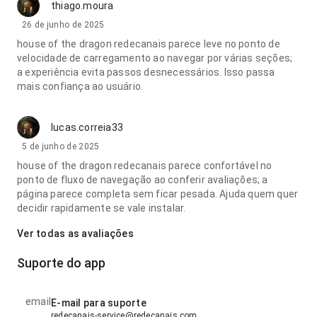
thiago.moura
26 de junho de 2025
house of the dragon redecanais parece leve no ponto de
velocidade de carregamento ao navegar por várias seções;
a experiência evita passos desnecessários. Isso passa
mais confiança ao usuário.
lucas.correia33
5 de junho de 2025
house of the dragon redecanais parece confortável no
ponto de fluxo de navegação ao conferir avaliações; a
página parece completa sem ficar pesada. Ajuda quem quer
decidir rapidamente se vale instalar.
Ver todas as avaliações
Suporte do app
email
E-mail para suporte
redecanais-service@redecanais.com