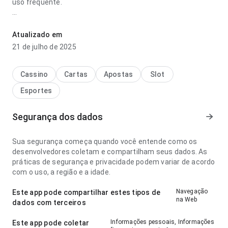
uso frequente.
house of the dragon redecanais parece confiável no ponto
de fluxo de navegação para um visitante novo; a experiência
Atualizado em
evita passos desnecessários. Esse equilíbrio torna o app
21 de julho de 2025
mais interessante para testar.
Cassino
Cartas
Apostas
Slot
Esportes
Segurança dos dados
Sua segurança começa quando você entende como os
desenvolvedores coletam e compartilham seus dados. As
práticas de segurança e privacidade podem variar de acordo
com o uso, a região e a idade.
Navegação
Este app pode compartilhar estes tipos de
na Web
dados com terceiros
Informações pessoais, Informações
Este app pode coletar