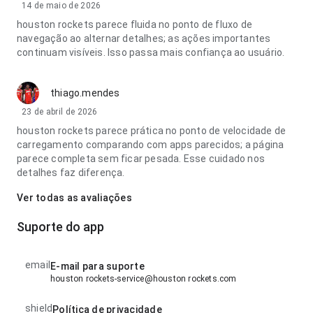
14 de maio de 2026
houston rockets parece fluida no ponto de fluxo de
navegação ao alternar detalhes; as ações importantes
continuam visíveis. Isso passa mais confiança ao usuário.
thiago.mendes
23 de abril de 2026
houston rockets parece prática no ponto de velocidade de
carregamento comparando com apps parecidos; a página
parece completa sem ficar pesada. Esse cuidado nos
detalhes faz diferença.
Ver todas as avaliações
Suporte do app
email
E-mail para suporte
houston rockets-service@houston rockets.com
shield
Política de privacidade