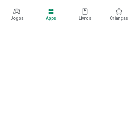
Jogos
Apps
Livros
Crianças
Google Play
Play Pass
Pontos do Play Points
Vales-presente
Resgatar
Política de reembolso
Crianças e família