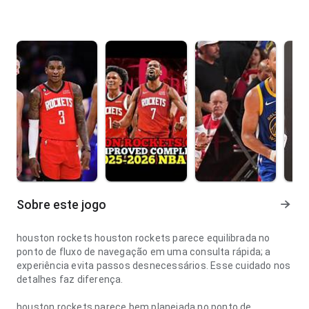
Sobre este jogo
houston rockets houston rockets parece equilibrada no
ponto de fluxo de navegação em uma consulta rápida; a
experiência evita passos desnecessários. Esse cuidado nos
detalhes faz diferença.
houston rockets parece bem planejada no ponto de