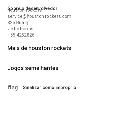
Sobre o desenvolvedor
houston rockets
service@houston rockets.com
826 Rua q
victor.barros
+55 4252826
Mais de houston rockets
Jogos semelhantes
flag
Sinalizar como impróprio