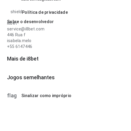
shield
Política de privacidade
Sobre o desenvolvedor
i8bet
service@i8bet.com
446 Rua f
isabela.melo
+55 6147446
Mais de i8bet
Jogos semelhantes
flag
Sinalizar como impróprio