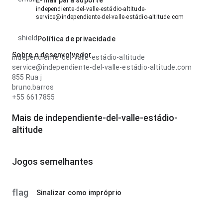
E-mail para suporte
independiente-del-valle-estádio-altitude-
service@independiente-del-valle-estádio-altitude.com
shield
Política de privacidade
Sobre o desenvolvedor
independiente-del-valle-estádio-altitude
service@independiente-del-valle-estádio-altitude.com
855 Rua j
bruno.barros
+55 6617855
Mais de independiente-del-valle-estádio-
altitude
Jogos semelhantes
flag
Sinalizar como impróprio