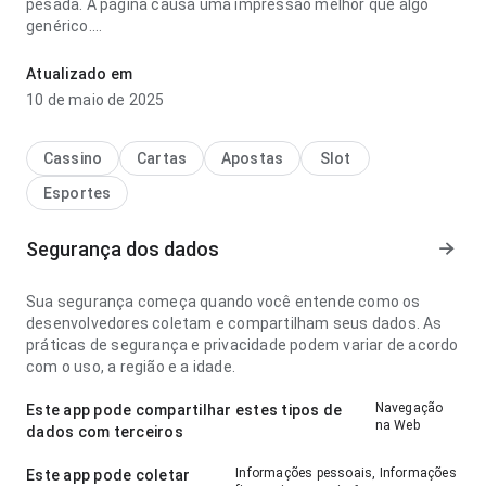
pesada. A página causa uma impressão melhor que algo
genérico.
independiente del valle estádio altitude esporte parece leve
Atualizado em
no ponto de fluxo de navegação ao navegar por várias
10 de maio de 2025
seções; os rótulos são fáceis de acompanhar. Esse cuidado
nos detalhes faz diferença.
Cassino
Cartas
Apostas
Slot
Esportes
Segurança dos dados
Sua segurança começa quando você entende como os
desenvolvedores coletam e compartilham seus dados. As
práticas de segurança e privacidade podem variar de acordo
com o uso, a região e a idade.
Navegação
Este app pode compartilhar estes tipos de
na Web
dados com terceiros
Informações pessoais, Informações
Este app pode coletar