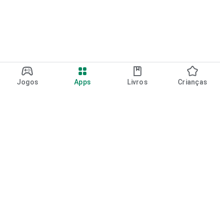
Jogos
Apps
Livros
Crianças
Google Play
Play Pass
Pontos do Play Points
Vales-presente