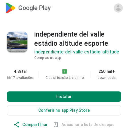
Google Play
independiente del valle
estádio altitude esporte
independiente-del-valle-estádio-altitude
Compras no app
4.3
250 mil+
star
6617 avaliações
Classificação Livre
info
downloads
Instalar
Conferir no app Play Store
Compartilhar
Adicionar à lista de desejos