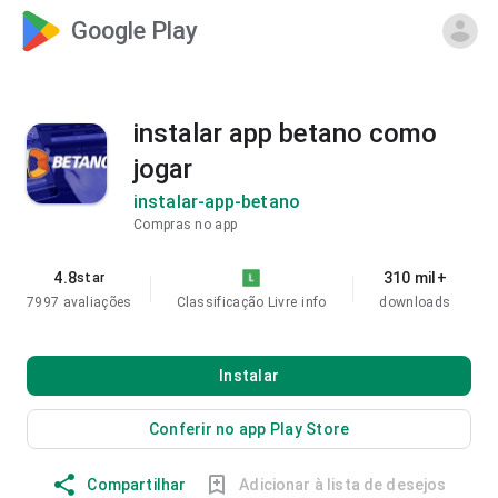
Google Play
instalar app betano como
jogar
instalar-app-betano
Compras no app
4.8
310 mil+
star
7997 avaliações
Classificação Livre
info
downloads
Instalar
Conferir no app Play Store
Compartilhar
Adicionar à lista de desejos