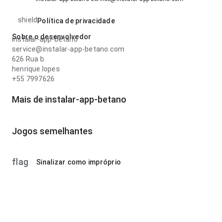
shield
Política de privacidade
Sobre o desenvolvedor
instalar-app-betano
service@instalar-app-betano.com
626 Rua b
henrique.lopes
+55 7997626
Mais de instalar-app-betano
Jogos semelhantes
flag
Sinalizar como impróprio