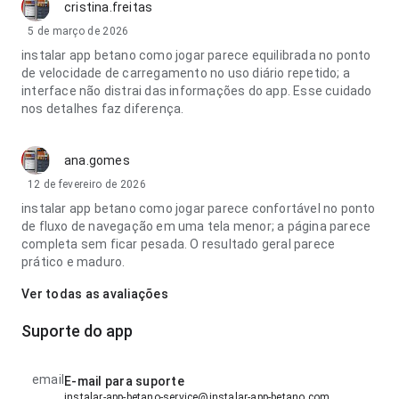
cristina.freitas
5 de março de 2026
instalar app betano como jogar parece equilibrada no ponto
de velocidade de carregamento no uso diário repetido; a
interface não distrai das informações do app. Esse cuidado
nos detalhes faz diferença.
ana.gomes
12 de fevereiro de 2026
instalar app betano como jogar parece confortável no ponto
de fluxo de navegação em uma tela menor; a página parece
completa sem ficar pesada. O resultado geral parece
prático e maduro.
Ver todas as avaliações
Suporte do app
email
E-mail para suporte
instalar-app-betano-service@instalar-app-betano.com