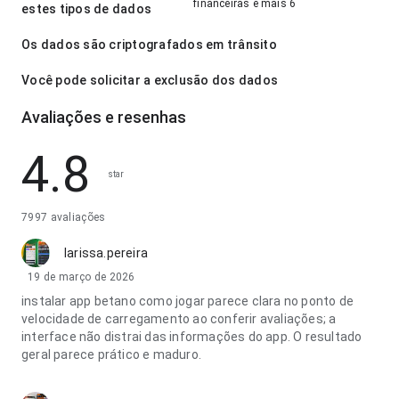
financeiras e mais 6
estes tipos de dados
Os dados são criptografados em trânsito
Você pode solicitar a exclusão dos dados
Avaliações e resenhas
4.8
star
7997 avaliações
larissa.pereira
19 de março de 2026
instalar app betano como jogar parece clara no ponto de
velocidade de carregamento ao conferir avaliações; a
interface não distrai das informações do app. O resultado
geral parece prático e maduro.