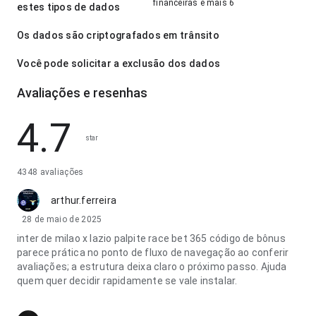
financeiras e mais 6
estes tipos de dados
Os dados são criptografados em trânsito
Você pode solicitar a exclusão dos dados
Avaliações e resenhas
4.7
star
4348 avaliações
arthur.ferreira
28 de maio de 2025
inter de milao x lazio palpite race bet 365 código de bônus
parece prática no ponto de fluxo de navegação ao conferir
avaliações; a estrutura deixa claro o próximo passo. Ajuda
quem quer decidir rapidamente se vale instalar.