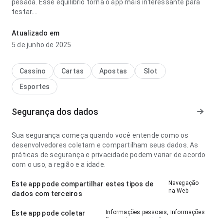
pesada. Esse equilíbrio torna o app mais interessante para
testar.
inter de milao x lazio palpite race bet 365 código de bônus
Atualizado em
parece responsiva no ponto de velocidade de carregamento
5 de junho de 2025
ao navegar por várias seções; as ações importantes
continuam visíveis. Esse cuidado nos detalhes faz
diferença.
Cassino
Cartas
Apostas
Slot
Esportes
Segurança dos dados
Sua segurança começa quando você entende como os
desenvolvedores coletam e compartilham seus dados. As
práticas de segurança e privacidade podem variar de acordo
com o uso, a região e a idade.
Navegação
Este app pode compartilhar estes tipos de
na Web
dados com terceiros
Informações pessoais, Informações
Este app pode coletar