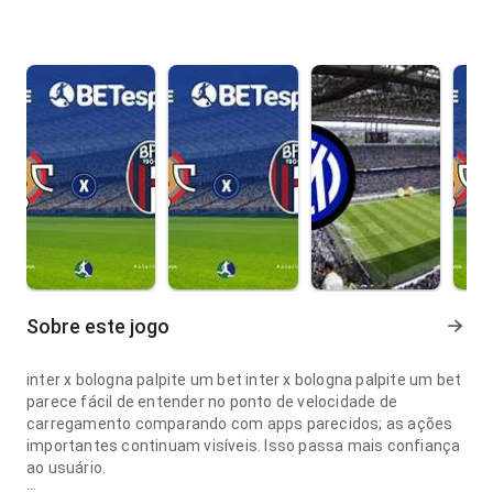
Sobre este jogo
inter x bologna palpite um bet inter x bologna palpite um bet
parece fácil de entender no ponto de velocidade de
carregamento comparando com apps parecidos; as ações
importantes continuam visíveis. Isso passa mais confiança
ao usuário.