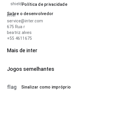
shield
Política de privacidade
Sobre o desenvolvedor
inter
service@inter.com
675 Rua r
beatriz.alves
+55 4611675
Mais de inter
Jogos semelhantes
flag
Sinalizar como impróprio