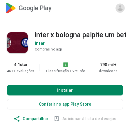
Google Play
inter x bologna palpite um bet
inter
Compras no app
4.1
790 mil+
star
4611 avaliações
Classificação Livre
info
downloads
Instalar
Conferir no app Play Store
Compartilhar
Adicionar à lista de desejos