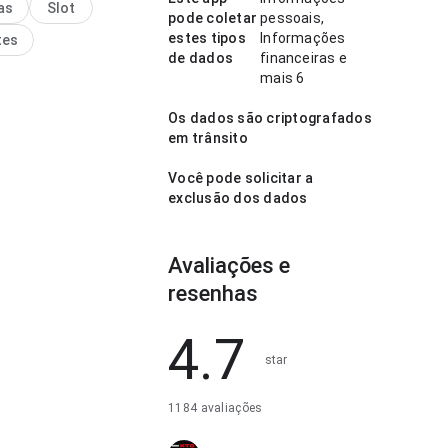
as
Slot
s seções; os rótulos são
pode coletar
pessoais,
e acompanhar. A
estes tipos
Informações
tes
cia combina bem com
de dados
financeiras e
uente.
mais 6
Os dados são criptografados
em trânsito
Você pode solicitar a
exclusão dos dados
Avaliações e
resenhas
4.7
star
1184 avaliações