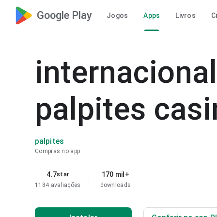
Google Play
Jogos
Apps
Livros
C
internacional
palpites casi
palpites
Compras no app
4.7
170 mil+
star
1184 avaliações
downloads