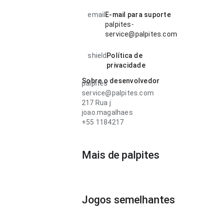
email
E-mail para suporte
palpites-
service@palpites.com
shield
Política de
privacidade
Sobre o desenvolvedor
palpites
service@palpites.com
217 Rua j
joao.magalhaes
+55 1184217
Mais de palpites
Jogos semelhantes