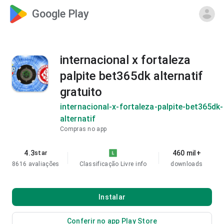
Google Play
internacional x fortaleza
palpite bet365dk alternatif
gratuito
internacional-x-fortaleza-palpite-bet365dk-
alternatif
Compras no app
4.3
460 mil+
star
8616 avaliações
Classificação Livre
info
downloads
Instalar
Conferir no app Play Store