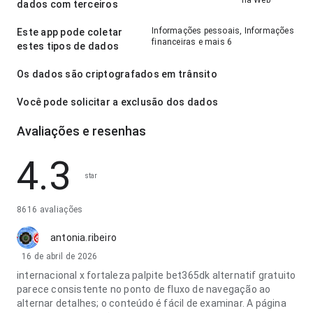
na Web
dados com terceiros
Informações pessoais, Informações
Este app pode coletar
financeiras e mais 6
estes tipos de dados
Os dados são criptografados em trânsito
Você pode solicitar a exclusão dos dados
Avaliações e resenhas
4.3
star
8616 avaliações
antonia.ribeiro
16 de abril de 2026
internacional x fortaleza palpite bet365dk alternatif gratuito
parece consistente no ponto de fluxo de navegação ao
alternar detalhes; o conteúdo é fácil de examinar. A página