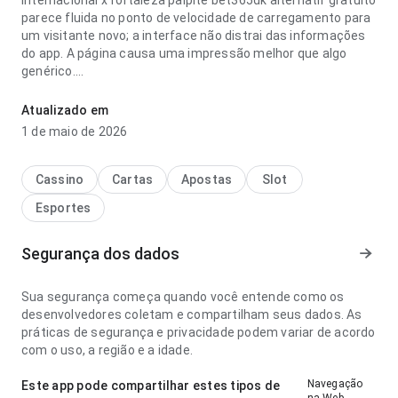
internacional x fortaleza palpite bet365dk alternatif gratuito
parece fluida no ponto de velocidade de carregamento para
um visitante novo; a interface não distrai das informações
do app. A página causa uma impressão melhor que algo
genérico.
internacional x fortaleza palpite bet365dk alternatif gratuito
Atualizado em
parece clara no ponto de velocidade de carregamento em
1 de maio de 2026
uma tela menor; a interface não distrai das informações do
app. Esse equilíbrio torna o app mais interessante para
testar.
Cassino
Cartas
Apostas
Slot
Esportes
Segurança dos dados
Sua segurança começa quando você entende como os
desenvolvedores coletam e compartilham seus dados. As
práticas de segurança e privacidade podem variar de acordo
com o uso, a região e a idade.
Navegação
Este app pode compartilhar estes tipos de