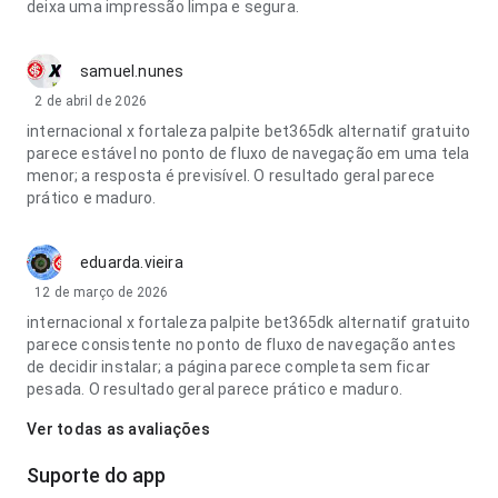
deixa uma impressão limpa e segura.
samuel.nunes
2 de abril de 2026
internacional x fortaleza palpite bet365dk alternatif gratuito
parece estável no ponto de fluxo de navegação em uma tela
menor; a resposta é previsível. O resultado geral parece
prático e maduro.
eduarda.vieira
12 de março de 2026
internacional x fortaleza palpite bet365dk alternatif gratuito
parece consistente no ponto de fluxo de navegação antes
de decidir instalar; a página parece completa sem ficar
pesada. O resultado geral parece prático e maduro.
Ver todas as avaliações
Suporte do app