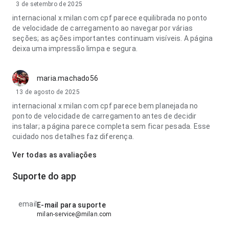
3 de setembro de 2025
internacional x milan com cpf parece equilibrada no ponto
de velocidade de carregamento ao navegar por várias
seções; as ações importantes continuam visíveis. A página
deixa uma impressão limpa e segura.
maria.machado56
13 de agosto de 2025
internacional x milan com cpf parece bem planejada no
ponto de velocidade de carregamento antes de decidir
instalar; a página parece completa sem ficar pesada. Esse
cuidado nos detalhes faz diferença.
Ver todas as avaliações
Suporte do app
email
E-mail para suporte
milan-service@milan.com