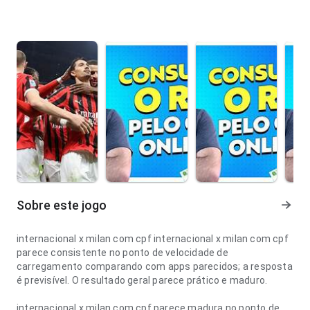
Sobre este jogo
internacional x milan com cpf internacional x milan com cpf
parece consistente no ponto de velocidade de
carregamento comparando com apps parecidos; a resposta
é previsível. O resultado geral parece prático e maduro.
internacional x milan com cpf parece madura no ponto de