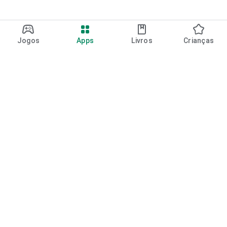
Jogos
Apps
Livros
Crianças
Google Play
Play Pass
Pontos do Play Points
Vales-presente
Resgatar
Política de reembolso