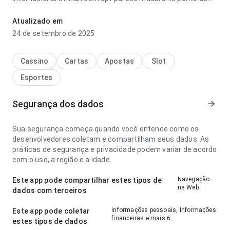
velocidade de carregamento com conexão mais lenta; a
página parece completa sem ficar pesada. A experiência
Atualizado em
combina bem com uso frequente.
24 de setembro de 2025
Cassino
Cartas
Apostas
Slot
Esportes
Segurança dos dados
Sua segurança começa quando você entende como os
desenvolvedores coletam e compartilham seus dados. As
práticas de segurança e privacidade podem variar de acordo
com o uso, a região e a idade.
Navegação
Este app pode compartilhar estes tipos de
na Web
dados com terceiros
Informações pessoais, Informações
Este app pode coletar
financeiras e mais 6
estes tipos de dados