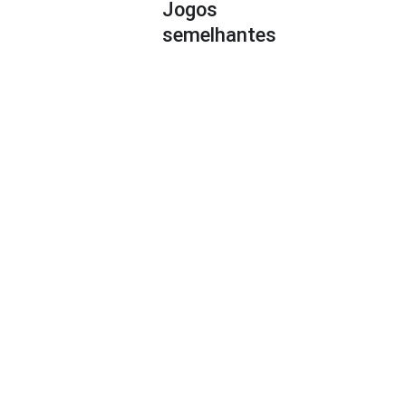
Jogos
semelhantes