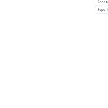
Apost
visíveis.
rapidamen
Espor