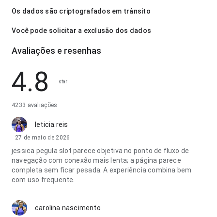
Os dados são criptografados em trânsito
Você pode solicitar a exclusão dos dados
Avaliações e resenhas
4.8
star
4233 avaliações
leticia.reis
27 de maio de 2026
jessica pegula slot parece objetiva no ponto de fluxo de
navegação com conexão mais lenta; a página parece
completa sem ficar pesada. A experiência combina bem
com uso frequente.
carolina.nascimento