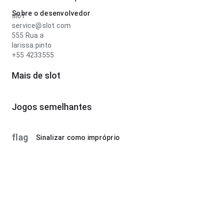
Sobre o desenvolvedor
slot
service@slot.com
555 Rua a
larissa.pinto
+55 4233555
Mais de slot
Jogos semelhantes
flag
Sinalizar como impróprio