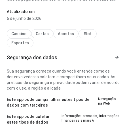
carregamento comparando com apps parecidos; a
experiência evita passos desnecessários. Ajuda quem quer
Atualizado em
decidir rapidamente se vale instalar.
6 de junho de 2026
Cassino
Cartas
Apostas
Slot
Esportes
Segurança dos dados
Sua segurança começa quando você entende como os
desenvolvedores coletam e compartilham seus dados. As
práticas de segurança e privacidade podem variar de acordo
com o uso, a região e a idade.
Navegação
Este app pode compartilhar estes tipos de
na Web
dados com terceiros
Informações pessoais, Informações
Este app pode coletar
financeiras e mais 6
estes tipos de dados