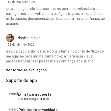
13 de maio de 2026
jessica pegula slot parece leve no ponto de velocidade de
carregamento ao voltar para a página depois; a experiência
evita passos desnecessários. Isso passa mais confiança ao
usuário.
daniela.araujo
22 de abril de 2026
jessica pegula slot parece consistente no ponto de fluxo de
navegação para um visitante novo; a hierarquia visual
parece natural. Isso passa mais confiança ao usuário.
Ver todas as avaliações
Suporte do app
email
E-mail para suporte
slot-service@slot.com
shield
Política de privacidade