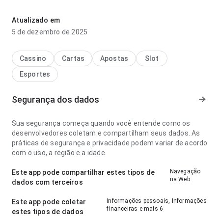
jetx foguete criar conta parece responsiva no ponto de fluxo
de navegação em uma tela menor; a resposta é previsível.
Atualizado em
Esse equilíbrio torna o app mais interessante para testar.
5 de dezembro de 2025
Cassino
Cartas
Apostas
Slot
Esportes
Segurança dos dados
Sua segurança começa quando você entende como os
desenvolvedores coletam e compartilham seus dados. As
práticas de segurança e privacidade podem variar de acordo
com o uso, a região e a idade.
Navegação
Este app pode compartilhar estes tipos de
na Web
dados com terceiros
Informações pessoais, Informações
Este app pode coletar
financeiras e mais 6
estes tipos de dados