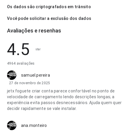
Os dados são criptografados em trânsito
Você pode solicitar a exclusão dos dados
Avaliações e resenhas
4.5
star
4964 avaliações
samuel.pereira
27 de novembro de 2025
jetx foguete criar conta parece confortável no ponto de
velocidade de carregamento lendo descrições longas; a
experiência evita passos desnecessários. Ajuda quem quer
decidir rapidamente se vale instalar.
ana.monteiro