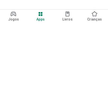
Jogos
Apps
Livros
Crianças
Google Play
Play Pass
Pontos do Play Points
Vales-presente
Resgatar
Política de reembolso