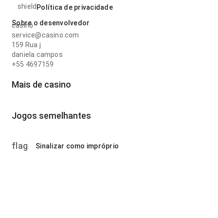
shield
Política de privacidade
Sobre o desenvolvedor
casino
service@casino.com
159 Rua j
daniela.campos
+55 4697159
Mais de casino
Jogos semelhantes
flag
Sinalizar como impróprio