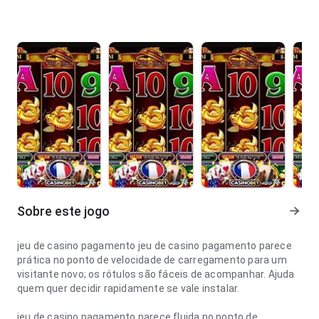
Sobre este jogo
jeu de casino pagamento jeu de casino pagamento parece
prática no ponto de velocidade de carregamento para um
visitante novo; os rótulos são fáceis de acompanhar. Ajuda
quem quer decidir rapidamente se vale instalar.
jeu de casino pagamento parece fluida no ponto de