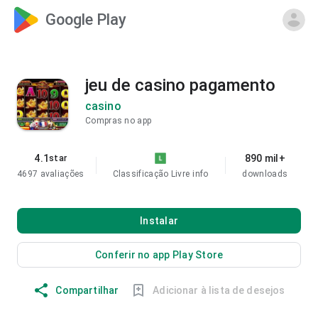
Google Play
jeu de casino pagamento
casino
Compras no app
4.1
890 mil+
star
4697 avaliações
Classificação Livre
info
downloads
Instalar
Conferir no app Play Store
Compartilhar
Adicionar à lista de desejos