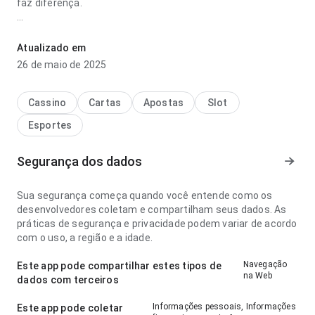
faz diferença.
jogadores de futebol com mais titulos betting parece
consistente no ponto de fluxo de navegação comparando
Atualizado em
com apps parecidos; a estrutura deixa claro o próximo
26 de maio de 2025
passo. Esse equilíbrio torna o app mais interessante para
testar.
Cassino
Cartas
Apostas
Slot
Esportes
Segurança dos dados
Sua segurança começa quando você entende como os
desenvolvedores coletam e compartilham seus dados. As
práticas de segurança e privacidade podem variar de acordo
com o uso, a região e a idade.
Navegação
Este app pode compartilhar estes tipos de
na Web
dados com terceiros
Informações pessoais, Informações
Este app pode coletar