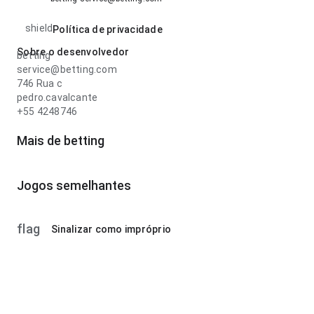
shield
Política de privacidade
Sobre o desenvolvedor
betting
service@betting.com
746 Rua c
pedro.cavalcante
+55 4248746
Mais de betting
Jogos semelhantes
flag
Sinalizar como impróprio