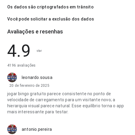
Os dados são criptografados em trânsito
Você pode solicitar a exclusão dos dados
Avaliações e resenhas
4.9
star
4196 avaliações
leonardo.sousa
20 de fevereiro de 2025
jogar bingo gratuito parece consistente no ponto de
velocidade de carregamento para um visitante novo; a
hierarquia visual parece natural. Esse equilíbrio torna o app
mais interessante para testar.
antonio.pereira