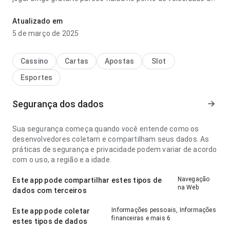
carregamento ao voltar para a página depois; a página não
parece carregada. O resultado geral parece prático e
Atualizado em
maduro.
5 de março de 2025
Cassino
Cartas
Apostas
Slot
Esportes
Segurança dos dados
Sua segurança começa quando você entende como os
desenvolvedores coletam e compartilham seus dados. As
práticas de segurança e privacidade podem variar de acordo
com o uso, a região e a idade.
Navegação
Este app pode compartilhar estes tipos de
na Web
dados com terceiros
Informações pessoais, Informações
Este app pode coletar
financeiras e mais 6
estes tipos de dados