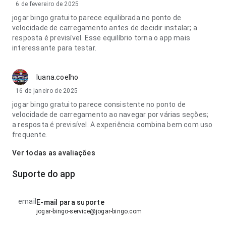
6 de fevereiro de 2025
jogar bingo gratuito parece equilibrada no ponto de
velocidade de carregamento antes de decidir instalar; a
resposta é previsível. Esse equilíbrio torna o app mais
interessante para testar.
luana.coelho
16 de janeiro de 2025
jogar bingo gratuito parece consistente no ponto de
velocidade de carregamento ao navegar por várias seções;
a resposta é previsível. A experiência combina bem com uso
frequente.
Ver todas as avaliações
Suporte do app
email
E-mail para suporte
jogar-bingo-service@jogar-bingo.com