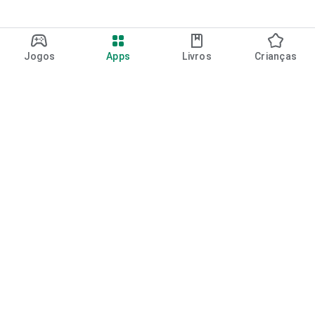
Jogos
Apps
Livros
Crianças
Google Play
Play Pass
Pontos do Play Points
Vales-presente
Resgatar
Política de reembolso