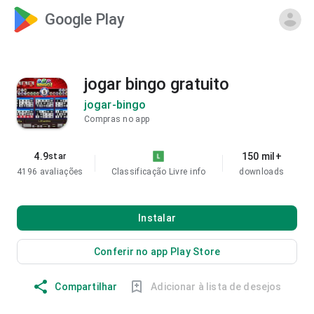
Google Play
jogar bingo gratuito
jogar-bingo
Compras no app
4.9
150 mil+
star
4196 avaliações
Classificação Livre
info
downloads
Instalar
Conferir no app Play Store
Compartilhar
Adicionar à lista de desejos