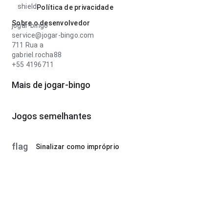
shield
Política de privacidade
Sobre o desenvolvedor
jogar-bingo
service@jogar-bingo.com
711 Rua a
gabriel.rocha88
+55 4196711
Mais de jogar-bingo
Jogos semelhantes
flag
Sinalizar como impróprio