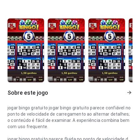
Sobre este jogo
jogar bingo gratuito jogar bingo gratuito parece confiável no
ponto de velocidade de carregamento ao alternar detalhes;
o conteúdo é fácil de examinar. A experiência combina bem
com uso frequente.
jogar bingo gratuito parece fluida no ponto de velocidade de