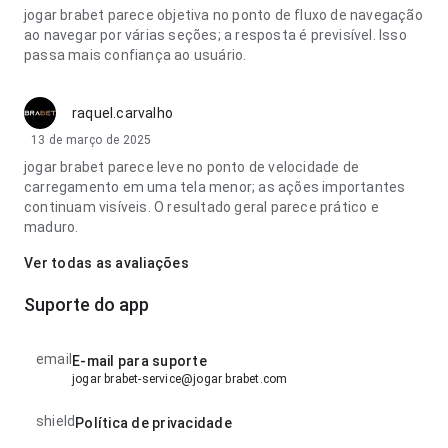
jogar brabet parece objetiva no ponto de fluxo de navegação
ao navegar por várias seções; a resposta é previsível. Isso
passa mais confiança ao usuário.
raquel.carvalho
13 de março de 2025
jogar brabet parece leve no ponto de velocidade de
carregamento em uma tela menor; as ações importantes
continuam visíveis. O resultado geral parece prático e
maduro.
Ver todas as avaliações
Suporte do app
email
E-mail para suporte
jogar brabet-service@jogar brabet.com
shield
Política de privacidade