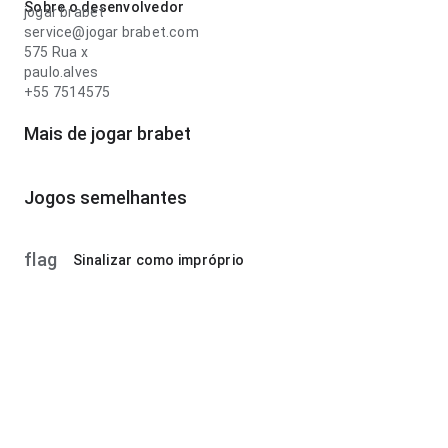
Sobre o desenvolvedor
jogar brabet
service@jogar brabet.com
575 Rua x
paulo.alves
+55 7514575
Mais de jogar brabet
Jogos semelhantes
flag
Sinalizar como impróprio