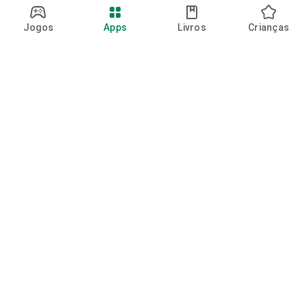
Jogos
Apps
Livros
Crianças
Google Play
Play Pass
Pontos do Play Points
Vales-presente
Resgatar
Política de reembolso
Crianças e família