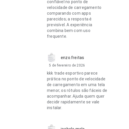
confiável no ponto de
velocidade de carregamento
comparando com apps
parecidos; a resposta é
previsível. A experiência
combina bem com uso
frequente.
enzo.freitas
5 de fevereiro de 2026
kkk trade esportivo parece
prática no ponto de velocidade
de carregamento em uma tela
menor; os rótulos são fáceis de
acompanhar. Ajuda quem quer
decidir rapidamente se vale
instalar.