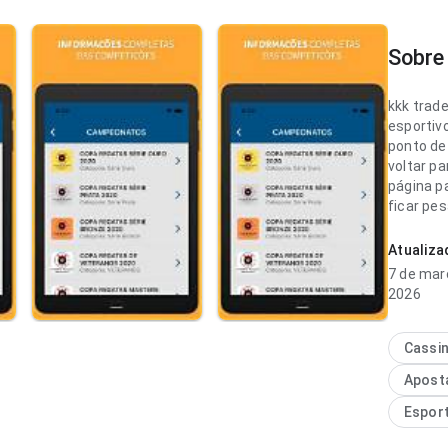
Sobre 
kkk trade
esportiv
ponto de
voltar pa
página p
ficar pe
impressã
Atualiz
kkk trad
7 de mar
consiste
2026
velocida
conferir
importan
Cassi
A página
Apost
limpa e s
Espor