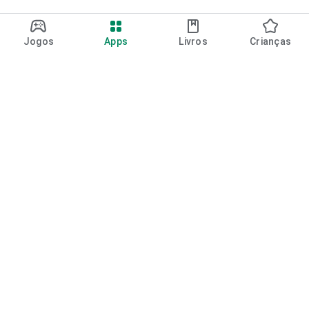
Jogos
Apps
Livros
Crianças
Google Play
Play Pass
Pontos do Play Points
Vales-presente
Resgatar
Política de reembolso
Crianças e família