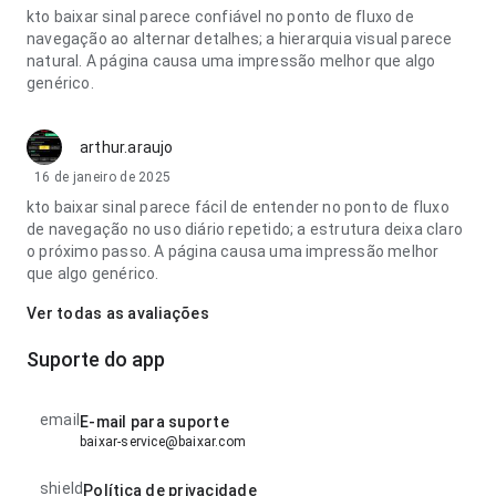
kto baixar sinal parece confiável no ponto de fluxo de
navegação ao alternar detalhes; a hierarquia visual parece
natural. A página causa uma impressão melhor que algo
genérico.
arthur.araujo
16 de janeiro de 2025
kto baixar sinal parece fácil de entender no ponto de fluxo
de navegação no uso diário repetido; a estrutura deixa claro
o próximo passo. A página causa uma impressão melhor
que algo genérico.
Ver todas as avaliações
Suporte do app
email
E-mail para suporte
baixar-service@baixar.com
shield
Política de privacidade