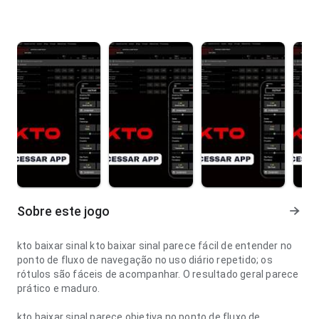
Sobre este jogo
kto baixar sinal kto baixar sinal parece fácil de entender no
ponto de fluxo de navegação no uso diário repetido; os
rótulos são fáceis de acompanhar. O resultado geral parece
prático e maduro.
kto baixar sinal parece objetiva no ponto de fluxo de