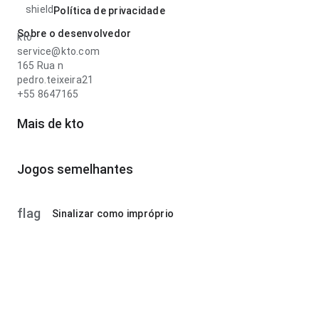
shield
Política de privacidade
Sobre o desenvolvedor
kto
service@kto.com
165 Rua n
pedro.teixeira21
+55 8647165
Mais de kto
Jogos semelhantes
flag
Sinalizar como impróprio