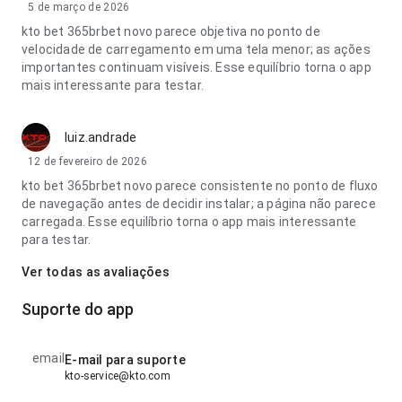
5 de março de 2026
kto bet 365brbet novo parece objetiva no ponto de
velocidade de carregamento em uma tela menor; as ações
importantes continuam visíveis. Esse equilíbrio torna o app
mais interessante para testar.
luiz.andrade
12 de fevereiro de 2026
kto bet 365brbet novo parece consistente no ponto de fluxo
de navegação antes de decidir instalar; a página não parece
carregada. Esse equilíbrio torna o app mais interessante
para testar.
Ver todas as avaliações
Suporte do app
email
E-mail para suporte
kto-service@kto.com