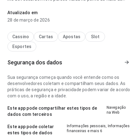
navegação ao conferir avaliações; a resposta é previsível. O
resultado geral parece prático e maduro.
Atualizado em
28 de março de 2026
Cassino
Cartas
Apostas
Slot
Esportes
Segurança dos dados
Sua segurança começa quando você entende como os
desenvolvedores coletam e compartilham seus dados. As
práticas de segurança e privacidade podem variar de acordo
com o uso, a região e a idade.
Navegação
Este app pode compartilhar estes tipos de
na Web
dados com terceiros
Informações pessoais, Informações
Este app pode coletar
financeiras e mais 6
estes tipos de dados