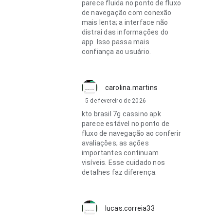
parece fluida no ponto de fluxo
de navegação com conexão
mais lenta; a interface não
distrai das informações do
app. Isso passa mais
confiança ao usuário.
carolina.martins
5 de fevereiro de 2026
kto brasil 7g cassino apk
parece estável no ponto de
fluxo de navegação ao conferir
avaliações; as ações
importantes continuam
visíveis. Esse cuidado nos
detalhes faz diferença.
lucas.correia33