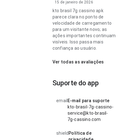
15 de janeiro de 2026
kto brasil 7g cassino apk
parece clara no ponto de
velocidade de carregamento
para um visitante novo; as
ações importantes continuam
visíveis. Isso passa mais
confiança ao usuário.
Ver todas as avaliações
Suporte do app
email
E-mail para suporte
kto-brasil-7g-cassino-
service@kto-brasil-
7g-cassino.com
shield
Política de
privacidade