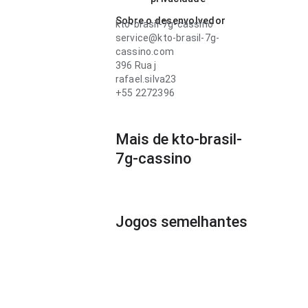
Sobre o desenvolvedor
kto-brasil-7g-cassino
service@kto-brasil-7g-
cassino.com
396 Rua j
rafael.silva23
+55 2272396
Mais de kto-brasil-
7g-cassino
Jogos semelhantes