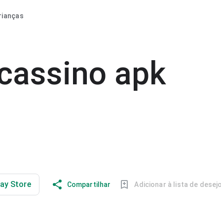
rianças
 cassino apk
lay Store
Compartilhar
Adicionar à lista de desej