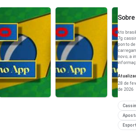
Sobre 
kto brasi
7g cassi
ponto de
carregam
novo; a i
informaç
deixa um
segura.
Atualiz
28 de fev
kto brasi
de 2026
prática n
navegaç
rápida; o
Cassi
examinar
Apost
detalhes
Espor