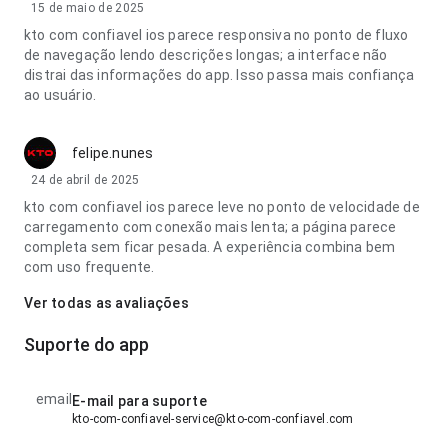
15 de maio de 2025
kto com confiavel ios parece responsiva no ponto de fluxo
de navegação lendo descrições longas; a interface não
distrai das informações do app. Isso passa mais confiança
ao usuário.
felipe.nunes
24 de abril de 2025
kto com confiavel ios parece leve no ponto de velocidade de
carregamento com conexão mais lenta; a página parece
completa sem ficar pesada. A experiência combina bem
com uso frequente.
Ver todas as avaliações
Suporte do app
email
E-mail para suporte
kto-com-confiavel-service@kto-com-confiavel.com