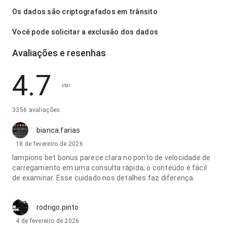
Os dados são criptografados em trânsito
Você pode solicitar a exclusão dos dados
Avaliações e resenhas
4.7
star
3356 avaliações
bianca.farias
18 de fevereiro de 2026
lampions bet bonus parece clara no ponto de velocidade de
carregamento em uma consulta rápida; o conteúdo é fácil
de examinar. Esse cuidado nos detalhes faz diferença.
rodrigo.pinto
4 de fevereiro de 2026