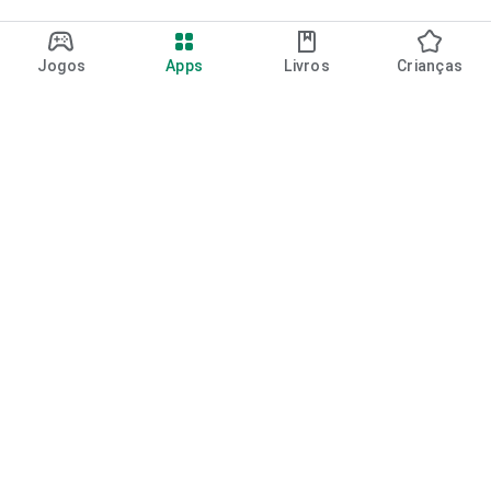
Jogos
Apps
Livros
Crianças
Google Play
Play Pass
Pontos do Play Points
Vales-presente
Resgatar
Política de reembolso
Crianças e família