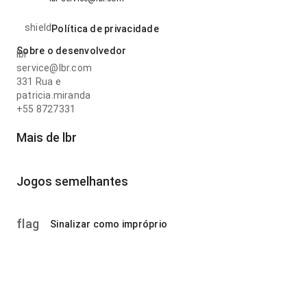
shield
Política de privacidade
Sobre o desenvolvedor
lbr
service@lbr.com
331 Rua e
patricia.miranda
+55 8727331
Mais de lbr
Jogos semelhantes
flag
Sinalizar como impróprio