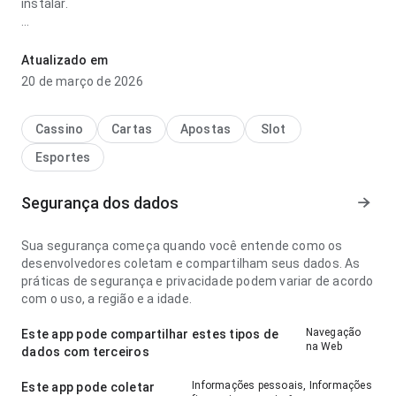
instalar.
lbr jogo do bicho vale a pena ganhos parece rápida no ponto
de fluxo de navegação em uma tela menor; a hierarquia
Atualizado em
visual parece natural. Esse cuidado nos detalhes faz
20 de março de 2026
diferença.
Cassino
Cartas
Apostas
Slot
Esportes
Segurança dos dados
Sua segurança começa quando você entende como os
desenvolvedores coletam e compartilham seus dados. As
práticas de segurança e privacidade podem variar de acordo
com o uso, a região e a idade.
Navegação
Este app pode compartilhar estes tipos de
na Web
dados com terceiros
Informações pessoais, Informações
Este app pode coletar