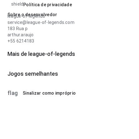
shield
Política de privacidade
Sobre o desenvolvedor
league-of-legends
service@league-of-legends.com
183 Rua p
arthur.araujo
+55 6214183
Mais de league-of-legends
Jogos semelhantes
flag
Sinalizar como impróprio