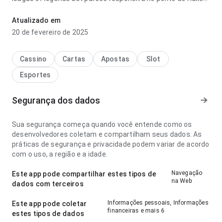
de navegação para um visitante novo; a página não parece
carregada. A página causa uma impressão melhor que algo
Atualizado em
genérico.
20 de fevereiro de 2025
Cassino
Cartas
Apostas
Slot
Esportes
Segurança dos dados
Sua segurança começa quando você entende como os
desenvolvedores coletam e compartilham seus dados. As
práticas de segurança e privacidade podem variar de acordo
com o uso, a região e a idade.
Navegação
Este app pode compartilhar estes tipos de
na Web
dados com terceiros
Informações pessoais, Informações
Este app pode coletar
financeiras e mais 6
estes tipos de dados