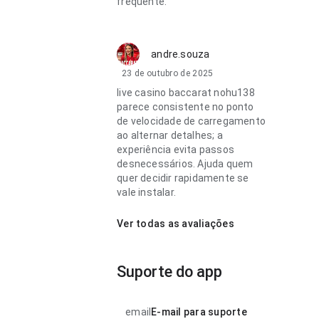
frequente.
andre.souza
23 de outubro de 2025
live casino baccarat nohu138
parece consistente no ponto
de velocidade de carregamento
ao alternar detalhes; a
experiência evita passos
desnecessários. Ajuda quem
quer decidir rapidamente se
vale instalar.
Ver todas as avaliações
Suporte do app
email
E-mail para suporte