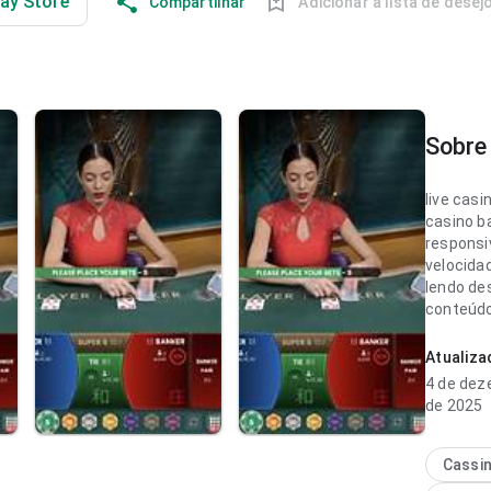
lay Store
Compartilhar
Adicionar à lista de desej
Sobre 
live casi
casino b
responsi
velocida
lendo de
conteúdo 
página 
melhor q
Atualiz
4 de de
live cas
de 2025
parece c
fluxo de
visitante
Cassi
claro o 