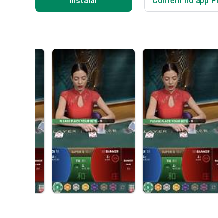
Instalar
Conferir no app P