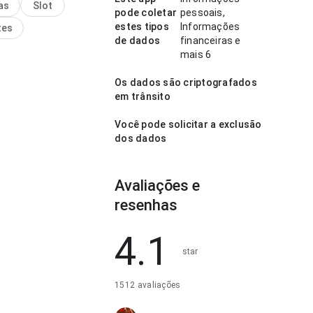
as
Slot
fiança ao usuário.
pode coletar
pessoais,
estes tipos
Informações
tes
de dados
financeiras e
mais 6
Os dados são criptografados
em trânsito
Você pode solicitar a exclusão
dos dados
Avaliações e
resenhas
4.1
star
1512 avaliações