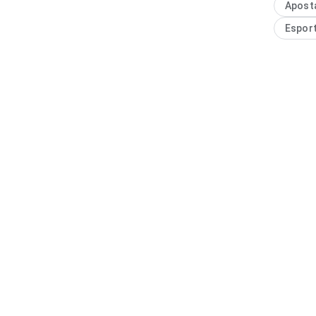
Apost
mais con
Espor