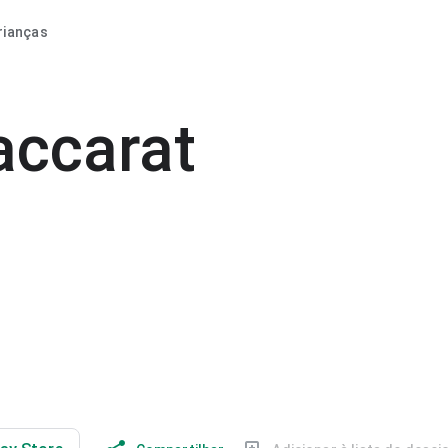
rianças
accarat