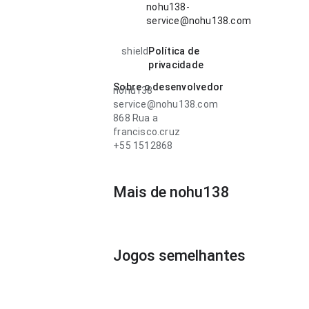
nohu138-
service@nohu138.com
shield
Política de
privacidade
Sobre o desenvolvedor
nohu138
service@nohu138.com
868 Rua a
francisco.cruz
+55 1512868
Mais de nohu138
Jogos semelhantes