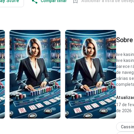
lay Store
Compartilhar
Adicionar à lista de desej
Sobre 
live kas
live kas
parece r
de naveg
várias s
completa
cuidado 
diferenç
Atualiz
17 de fev
live kas
de 2026
parece f
velocida
conferir 
Cassi
são fáce