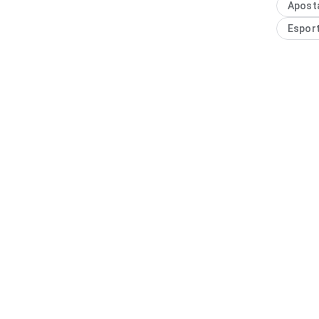
Apost
cuidado 
diferenç
Espor