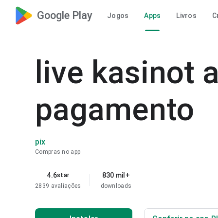
Google Play
Jogos
Apps
Livros
C
live kasinot 
pagamento
pix
Compras no app
4.6
830 mil+
star
2839 avaliações
downloads