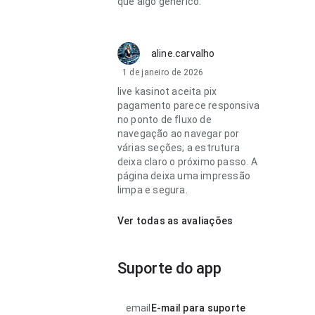
que algo genérico.
aline.carvalho
1 de janeiro de 2026
live kasinot aceita pix
pagamento parece responsiva
no ponto de fluxo de
navegação ao navegar por
várias seções; a estrutura
deixa claro o próximo passo. A
página deixa uma impressão
limpa e segura.
Ver todas as avaliações
Suporte do app
email
E-mail para suporte