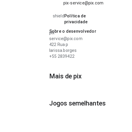
pix-service@pix.com
shield
Política de
privacidade
Sobre o desenvolvedor
pix
service@pix.com
422 Rua p
larissa.borges
+55 2839422
Mais de pix
Jogos semelhantes