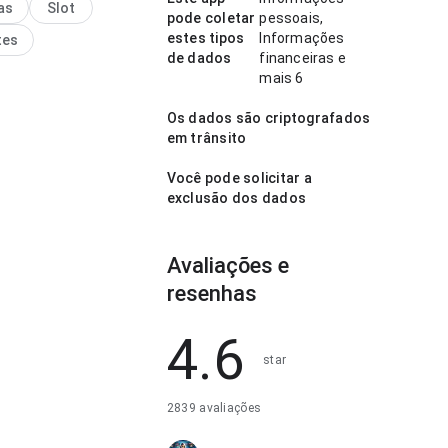
as
Slot
nos detalhes faz
pode coletar
pessoais,
a.
estes tipos
Informações
tes
de dados
financeiras e
mais 6
Os dados são criptografados
em trânsito
Você pode solicitar a
exclusão dos dados
Avaliações e
resenhas
4.6
star
2839 avaliações