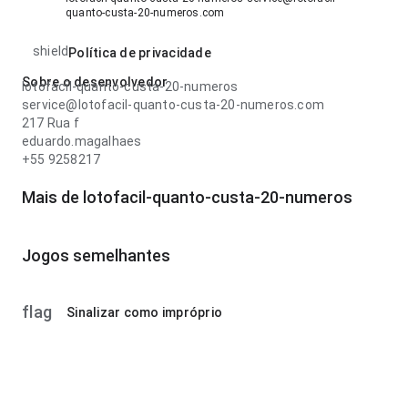
quanto-custa-20-numeros.com
shield
Política de privacidade
Sobre o desenvolvedor
lotofacil-quanto-custa-20-numeros
service@lotofacil-quanto-custa-20-numeros.com
217 Rua f
eduardo.magalhaes
+55 9258217
Mais de lotofacil-quanto-custa-20-numeros
Jogos semelhantes
flag
Sinalizar como impróprio