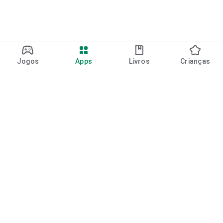
Jogos
Apps
Livros
Crianças
Google Play
Play Pass
Pontos do Play Points
Vales-presente
Resgatar
Política de reembolso