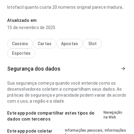
lotofacil quanto custa 20 numeros original parece madura
no ponto de fluxo de navegação em uma tela menor; a
estrutura deixa claro o próximo passo. A página deixa uma
Atualizado em
impressão limpa e segura.
15 de novembro de 2025
Cassino
Cartas
Apostas
Slot
Esportes
Segurança dos dados
Sua segurança começa quando você entende como os
desenvolvedores coletam e compartilham seus dados. As
práticas de segurança e privacidade podem variar de acordo
com o uso, a região e a idade.
Navegação
Este app pode compartilhar estes tipos de
na Web
dados com terceiros
Informações pessoais, Informações
Este app pode coletar