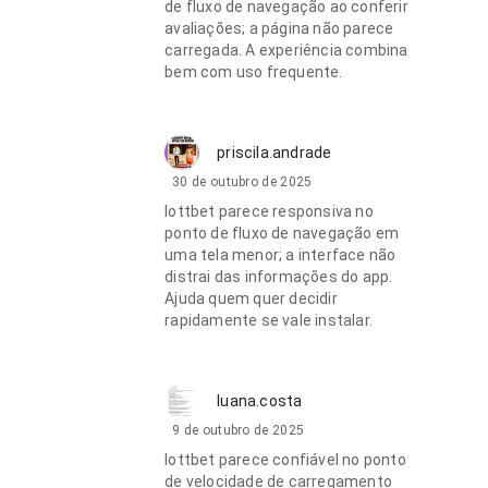
de fluxo de navegação ao conferir
avaliações; a página não parece
carregada. A experiência combina
bem com uso frequente.
priscila.andrade
30 de outubro de 2025
lottbet parece responsiva no
ponto de fluxo de navegação em
uma tela menor; a interface não
distrai das informações do app.
Ajuda quem quer decidir
rapidamente se vale instalar.
luana.costa
9 de outubro de 2025
lottbet parece confiável no ponto
de velocidade de carregamento