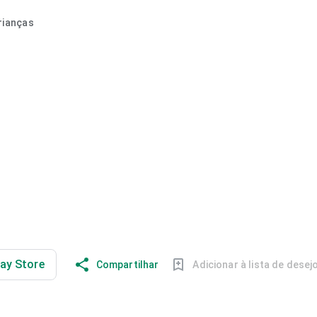
rianças
lay Store
Compartilhar
Adicionar à lista de desej