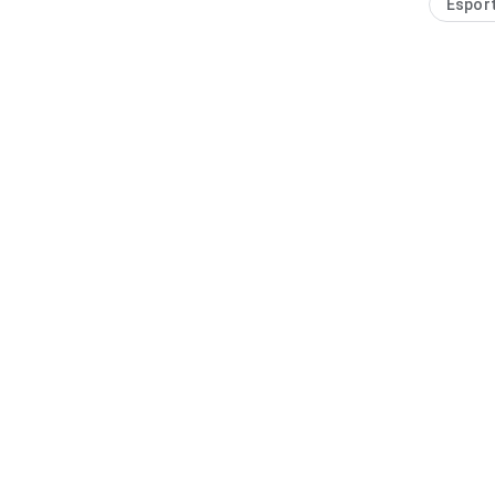
Espor