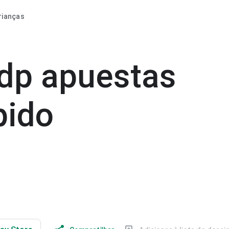
rianças
tdp apuestas
pido