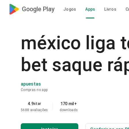
Google Play
Jogos
Apps
Livros
C
méxico liga 
bet saque rá
apuestas
Compras no app
4.9
170 mil+
star
5688 avaliações
downloads