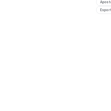
Apost
não pare
cuidado 
Espor
diferenç