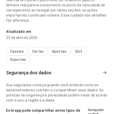
real mafia mayhem patrimônio do ronaldinho gaúcho
dinheiro real parece consistente no ponto de velocidade de
carregamento ao navegar por várias seções; as ações
importantes continuam visíveis. Esse cuidado nos detalhes
faz diferença.
mafia mayhem patrimônio do ronaldinho gaúcho dinheiro
Atualizado em
real parece consistente no ponto de fluxo de navegação
23 de abril de 2026
para um visitante novo; a experiência evita passos
desnecessários. Esse cuidado nos detalhes faz diferença.
Cassino
Cartas
Apostas
Slot
Esportes
Segurança dos dados
Sua segurança começa quando você entende como os
desenvolvedores coletam e compartilham seus dados. As
práticas de segurança e privacidade podem variar de acordo
com o uso, a região e a idade.
Navegação
Este app pode compartilhar estes tipos de