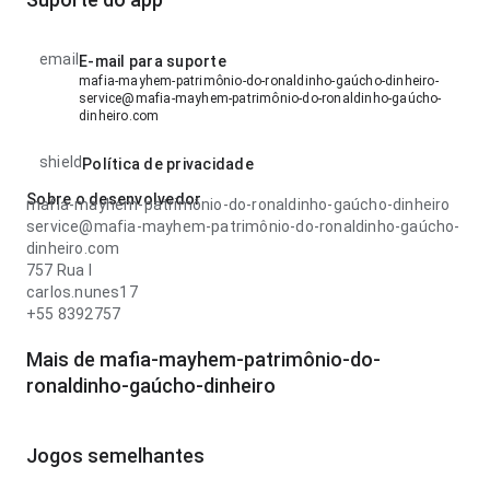
email
E-mail para suporte
mafia-mayhem-patrimônio-do-ronaldinho-gaúcho-dinheiro-
service@mafia-mayhem-patrimônio-do-ronaldinho-gaúcho-
dinheiro.com
shield
Política de privacidade
Sobre o desenvolvedor
mafia-mayhem-patrimônio-do-ronaldinho-gaúcho-dinheiro
service@mafia-mayhem-patrimônio-do-ronaldinho-gaúcho-
dinheiro.com
757 Rua l
carlos.nunes17
+55 8392757
Mais de mafia-mayhem-patrimônio-do-
ronaldinho-gaúcho-dinheiro
Jogos semelhantes