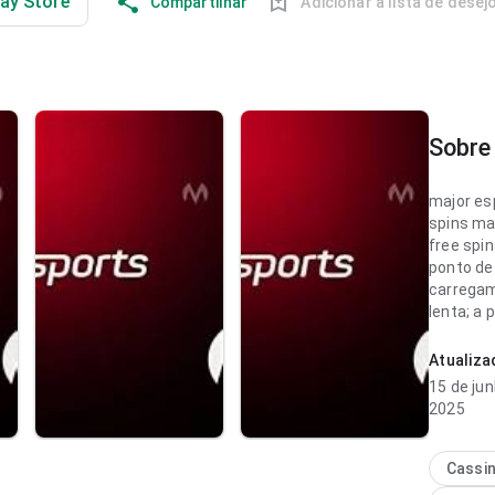
lay Store
Compartilhar
Adicionar à lista de desej
Sobre 
major es
spins ma
free spi
ponto de
carrega
lenta; a 
carregad
bem com 
Atualiz
15 de ju
major es
2025
spins pa
fluxo de
página de
Cassi
examinar