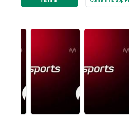
Instalar
Conferir no app P